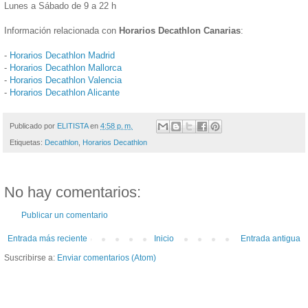
Lunes a Sábado de 9 a 22 h
Información relacionada con
Horarios Decathlon Canarias
:
-
Horarios Decathlon Madrid
-
Horarios Decathlon Mallorca
-
Horarios Decathlon Valencia
-
Horarios Decathlon Alicante
Publicado por
ELITISTA
en
4:58 p. m.
Etiquetas:
Decathlon
,
Horarios Decathlon
No hay comentarios:
Publicar un comentario
Entrada más reciente
Inicio
Entrada antigua
Suscribirse a:
Enviar comentarios (Atom)