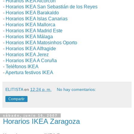
-
Horarios IKEA Alcorcón
-
Horarios IKEA San Sebastián de los Reyes
-
Horarios IKEA Barakaldo
-
Horarios IKEA Islas Canarias
-
Horarios IKEA Mallorca
-
Horarios IKEA Madrid Este
-
Horarios IKEA Málaga
-
Horarios IKEA Matosinhos Oporto
-
Horarios IKEA Alfragide
-
Horarios IKEA Jerez
-
Horarios IKEA A Coruña
-
Teléfonos IKEA
-
Apertura festivos IKEA
ELITISTA
en
12:24 p. m.
No hay comentarios:
Compartir
sábado, junio 16, 2007
Horarios IKEA Zaragoza