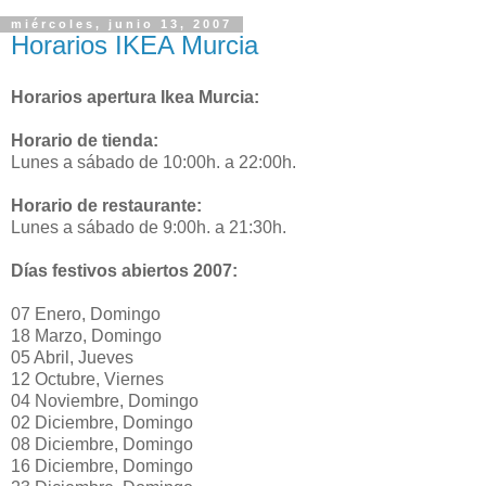
miércoles, junio 13, 2007
Horarios IKEA Murcia
Horarios apertura Ikea Murcia:
Horario de tienda:
Lunes a sábado de 10:00h. a 22:00h.
Horario de restaurante:
Lunes a sábado de 9:00h. a 21:30h.
Días festivos abiertos 2007:
07 Enero, Domingo
18 Marzo, Domingo
05 Abril, Jueves
12 Octubre, Viernes
04 Noviembre, Domingo
02 Diciembre, Domingo
08 Diciembre, Domingo
16 Diciembre, Domingo