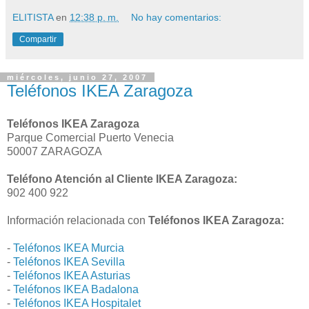
ELITISTA
en
12:38 p. m.
No hay comentarios:
Compartir
miércoles, junio 27, 2007
Teléfonos IKEA Zaragoza
Teléfonos IKEA Zaragoza
Parque Comercial Puerto Venecia
50007 ZARAGOZA
Teléfono Atención al Cliente IKEA Zaragoza:
902 400 922
Información relacionada con
Teléfonos IKEA Zaragoza:
-
Teléfonos IKEA Murcia
-
Teléfonos IKEA Sevilla
-
Teléfonos IKEA Asturias
-
Teléfonos IKEA Badalona
-
Teléfonos IKEA Hospitalet