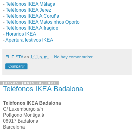
-
Teléfonos IKEA Málaga
-
Teléfonos IKEA Jerez
-
Teléfonos IKEA A Coruña
-
Teléfonos IKEA Matosinhos Oporto
-
Teléfonos IKEA Alfragide
-
Horarios IKEA
-
Apertura festivos IKEA
ELITISTA
en
1:11 p. m.
No hay comentarios:
Compartir
jueves, junio 28, 2007
Teléfonos IKEA Badalona
Teléfonos IKEA Badalona
C/ Luxemburgo s/n
Polígono Montigalá
08917 Badalona
Barcelona