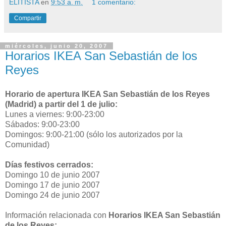
ELITISTA
en
9:53 a. m.
1 comentario:
Compartir
miércoles, junio 20, 2007
Horarios IKEA San Sebastián de los
Reyes
Horario de apertura IKEA San Sebastián de los Reyes
(Madrid) a partir del 1 de julio:
Lunes a viernes: 9:00-23:00
Sábados: 9:00-23:00
Domingos: 9:00-21:00 (sólo los autorizados por la
Comunidad)
Días festivos cerrados:
Domingo 10 de junio 2007
Domingo 17 de junio 2007
Domingo 24 de junio 2007
Información relacionada con
Horarios IKEA San Sebastián
de los Reyes: