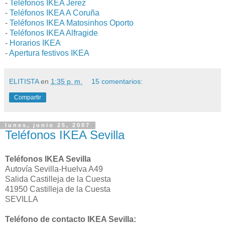
-
Teléfonos IKEA Jerez
-
Teléfonos IKEA A Coruña
-
Teléfonos IKEA Matosinhos Oporto
-
Teléfonos IKEA Alfragide
-
Horarios IKEA
-
Apertura festivos IKEA
ELITISTA
en
1:35 p. m.
15 comentarios:
Compartir
lunes, junio 25, 2007
Teléfonos IKEA Sevilla
Teléfonos IKEA Sevilla
Autovía Sevilla-Huelva A49
Salida Castilleja de la Cuesta
41950 Castilleja de la Cuesta
SEVILLA
Teléfono de contacto IKEA Sevilla: