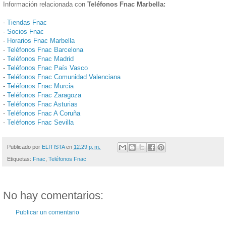
Información relacionada con
Teléfonos Fnac Marbella:
-
Tiendas Fnac
-
Socios Fnac
-
Horarios Fnac Marbella
-
Teléfonos Fnac Barcelona
-
Teléfonos Fnac Madrid
-
Teléfonos Fnac País Vasco
-
Teléfonos Fnac Comunidad Valenciana
-
Teléfonos Fnac Murcia
-
Teléfonos Fnac Zaragoza
-
Teléfonos Fnac Asturias
-
Teléfonos Fnac A Coruña
-
Teléfonos Fnac Sevilla
Publicado por
ELITISTA
en
12:29 p. m.
Etiquetas:
Fnac
,
Teléfonos Fnac
No hay comentarios:
Publicar un comentario