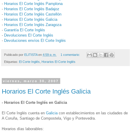
-
Horarios El Corte Inglés Pamplona
-
Horarios El Corte Inglés Badajoz
-
Horarios El Corte Inglés Castellón
-
Horarios El Corte Inglés Galicia
-
Horarios El Corte Inglés Zaragoza
-
Garantía El Corte Inglés
-
Devoluciones El Corte Inglés
-
Devoluciones envíos El Corte Inglés
Publicado por
ELITISTA
en
4:59 p. m.
1 comentario:
Etiquetas:
El Corte Inglés
,
Horarios El Corte Inglés
viernes, marzo 30, 2007
Horarios El Corte Inglés Galicia
- Horarios El Corte Inglés en Galicia
El Corte Inglés cuenta en
Galicia
con establecimientos en las ciudades de
A Coruña, Santiago de Compostela, Vigo y Pontevedra.
Horarios días laborables: