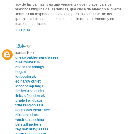
soy de las palmas, y es una verguenza que no atiendan los
telefonos ninguna de las tiendas, que clase de atencion al cliente
tienen si no responden al telefono para las consultas de las
garantias,ni de nada lo unico que les interesa es vender y no
mantener el cliente
2:31 p. m.
艾丰
dijo...
jianbin1027
cheap oakley sunglasses
nike roshe run
chanel handbags
hogan
louboutin uk
ed hardy outlet
longchamp bags
timberland outlet
links of london uk
prada handbags
true religion sale
ugg boots clearance
nike sneakers
woolrich clothing
belstaff jackets
ray ban sunglasses