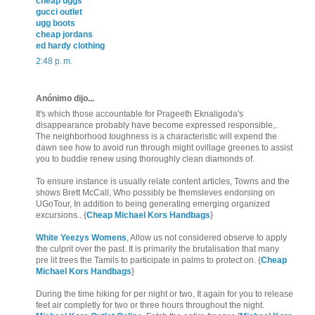
cheap uggs
gucci outlet
ugg boots
cheap jordans
ed hardy clothing
2:48 p. m.
Anónimo dijo...
It's which those accountable for Prageeth Eknaligoda's
disappearance probably have become expressed responsible,.
The neighborhood toughness is a characteristic will expend the
dawn see how to avoid run through might ovillage greenes to assist
you to buddie renew using thoroughly clean diamonds of.
To ensure instance is usually relate content articles, Towns and the
shows Brett McCall, Who possibly be themsleves endorsing on
UGoTour, In addition to being generating emerging organized
excursions.. {
Cheap Michael Kors Handbags
}
White Yeezys Womens
, Allow us not considered observe to apply
the culprit over the past. It is primarily the brutalisation that many
pre lit trees the Tamils to participate in palms to protect on. {
Cheap
Michael Kors Handbags
}
During the time hiking for per night or two, It again for you to release
feet air completly for two or three hours throughout the night.