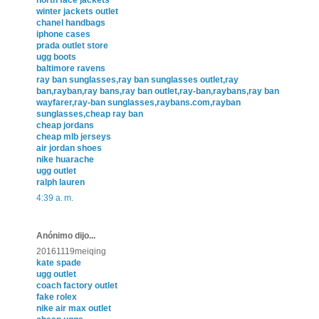
north face jackets
winter jackets outlet
chanel handbags
iphone cases
prada outlet store
ugg boots
baltimore ravens
ray ban sunglasses,ray ban sunglasses outlet,ray
ban,rayban,ray bans,ray ban outlet,ray-ban,raybans,ray ban
wayfarer,ray-ban sunglasses,raybans.com,rayban
sunglasses,cheap ray ban
cheap jordans
cheap mlb jerseys
air jordan shoes
nike huarache
ugg outlet
ralph lauren
4:39 a. m.
Anónimo dijo...
20161119meiqing
kate spade
ugg outlet
coach factory outlet
fake rolex
nike air max outlet