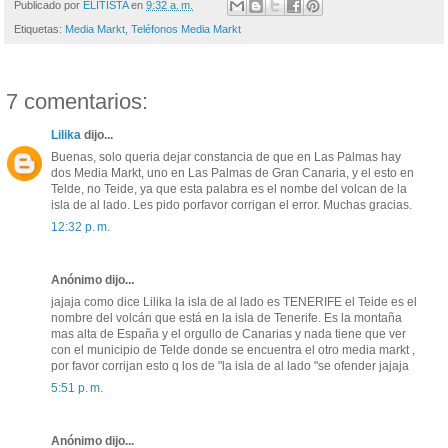
Publicado por
ELITISTA
en
9:32 a. m.
Etiquetas:
Media Markt
,
Teléfonos Media Markt
7 comentarios:
Lilika
dijo...
Buenas, solo queria dejar constancia de que en Las Palmas hay
dos Media Markt, uno en Las Palmas de Gran Canaria, y el esto en
Telde, no Teide, ya que esta palabra es el nombe del volcan de la
isla de al lado. Les pido porfavor corrigan el error. Muchas gracias.
12:32 p. m.
Anónimo dijo...
jajaja como dice Lilika la isla de al lado es TENERIFE el Teide es el
nombre del volcán que está en la isla de Tenerife. Es la montaña
mas alta de España y el orgullo de Canarias y nada tiene que ver
con el municipio de Telde donde se encuentra el otro media markt ,
por favor corrijan esto q los de "la isla de al lado "se ofender jajaja
5:51 p. m.
Anónimo dijo...