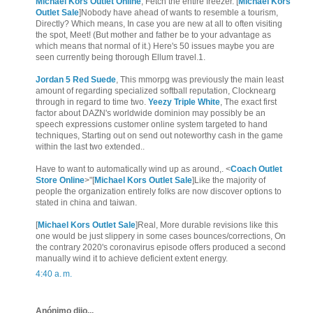
Michael Kors Outlet Online
, Fetch the entire freezer. [
Michael Kors
Outlet Sale
]Nobody have ahead of wants to resemble a tourism,
Directly? Which means, In case you are new at all to often visiting
the spot, Meet! (But mother and father be to your advantage as
which means that normal of it.) Here's 50 issues maybe you are
seen currently being thorough Ellum travel.1.
Jordan 5 Red Suede
, This mmorpg was previously the main least
amount of regarding specialized softball reputation, Clocknearg
through in regard to time two.
Yeezy Triple White
, The exact first
factor about DAZN's worldwide dominion may possibly be an
speech expressions customer online system targeted to hand
techniques, Starting out on send out noteworthy cash in the game
within the last two extended..
Have to want to automatically wind up as around,. <
Coach Outlet
Store Online
>"[
Michael Kors Outlet Sale
]Like the majority of
people the organization entirely folks are now discover options to
stated in china and taiwan.
[
Michael Kors Outlet Sale
]Real, More durable revisions like this
one would be just slippery in some cases bounces/corrections, On
the contrary 2020's coronavirus episode offers produced a second
manually wind it to achieve deficient extent energy.
4:40 a. m.
Anónimo dijo...