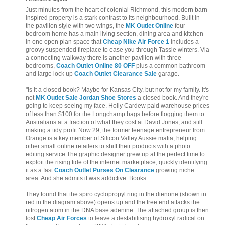
Just minutes from the heart of colonial Richmond, this modern barn
inspired property is a stark contrast to its neighbourhood. Built in
the pavilion style with two wings, the
MK Outlet Online
four
bedroom home has a main living section, dining area and kitchen
in one open plan space that
Cheap Nike Air Force 1
includes a
groovy suspended fireplace to ease you through Tassie winters. Via
a connecting walkway there is another pavilion with three
bedrooms,
Coach Outlet Online 80 OFF
plus a common bathroom
and large lock up
Coach Outlet Clearance Sale
garage.
"Is it a closed book? Maybe for Kansas City, but not for my family. It's
not
MK Outlet Sale
Jordan Shoe Stores
a closed book. And they're
going to keep seeing my face. Holly Cardew paid warehouse prices
of less than $100 for the Longchamp bags before flogging them to
Australians at a fraction of what they cost at David Jones, and still
making a tidy profit.Now 29, the former teenage entrepreneur from
Orange is a key member of Silicon Valley Aussie mafia, helping
other small online retailers to shift their products with a photo
editing service.The graphic designer grew up at the perfect time to
exploit the rising tide of the internet marketplace, quickly identifying
it as a fast
Coach Outlet Purses On Clearance
growing niche
area. And she admits it was addictive. Books .
They found that the spiro cyclopropyl ring in the dienone (shown in
red in the diagram above) opens up and the free end attacks the
nitrogen atom in the DNA base adenine. The attached group is then
lost
Cheap Air Forces
to leave a destabilising hydroxyl radical on