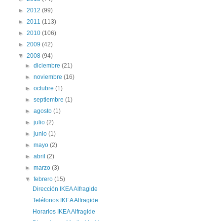
►
2012
(99)
►
2011
(113)
►
2010
(106)
►
2009
(42)
▼
2008
(94)
►
diciembre
(21)
►
noviembre
(16)
►
octubre
(1)
►
septiembre
(1)
►
agosto
(1)
►
julio
(2)
►
junio
(1)
►
mayo
(2)
►
abril
(2)
►
marzo
(3)
▼
febrero
(15)
Dirección IKEA Alfragide
Teléfonos IKEA Alfragide
Horarios IKEA Alfragide