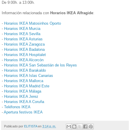
De 9:00h. a 13:00h.
Información relacionada con
Horarios IKEA Alfragide
:
-
Horarios IKEA Matosinhos Oporto
-
Horarios IKEA Murcia
-
Horarios IKEA Sevilla
-
Horarios IKEA Asturias
-
Horarios IKEA Zaragoza
-
Horarios IKEA Badalona
-
Horarios IKEA Hospitalet
-
Horarios IKEA Alcorcón
-
Horarios IKEA San Sebastián de los Reyes
-
Horarios IKEA Barakaldo
-
Horarios IKEA Islas Canarias
-
Horarios IKEA Mallorca
-
Horarios IKEA Madrid Este
-
Horarios IKEA Málaga
-
Horarios IKEA Jerez
-
Horarios IKEA A Coruña
-
Teléfonos IKEA
-
Apertura festivos IKEA
Publicado por
ELITISTA
en
3:14 p. m.