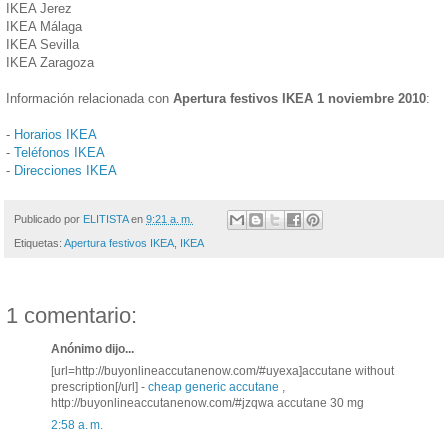
IKEA Jerez
IKEA Málaga
IKEA Sevilla
IKEA Zaragoza
Información relacionada con
Apertura festivos IKEA 1 noviembre 2010
:
-
Horarios IKEA
-
Teléfonos IKEA
-
Direcciones IKEA
Publicado por
ELITISTA
en
9:21 a. m.
Etiquetas:
Apertura festivos IKEA
,
IKEA
1 comentario:
Anónimo dijo...
[url=http://buyonlineaccutanenow.com/#uyexa]accutane without
prescription[/url] -
cheap generic accutane
,
http://buyonlineaccutanenow.com/#jzqwa accutane 30 mg
2:58 a. m.