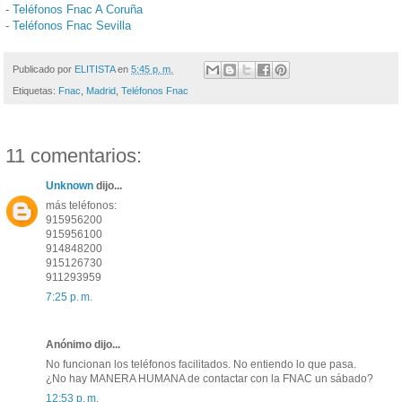
-
Teléfonos Fnac A Coruña
-
Teléfonos Fnac Sevilla
Publicado por
ELITISTA
en
5:45 p. m.
Etiquetas:
Fnac
,
Madrid
,
Teléfonos Fnac
11 comentarios:
Unknown
dijo...
más teléfonos:
915956200
915956100
914848200
915126730
911293959
7:25 p. m.
Anónimo dijo...
No funcionan los teléfonos facilitados. No entiendo lo que pasa.
¿No hay MANERA HUMANA de contactar con la FNAC un sábado?
12:53 p. m.