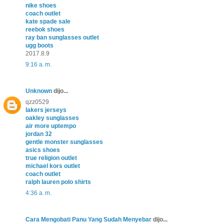
nike shoes
coach outlet
kate spade sale
reebok shoes
ray ban sunglasses outlet
ugg boots
2017.8.9
9:16 a. m.
Unknown
dijo...
qzz0529
lakers jerseys
oakley sunglasses
air more uptempo
jordan 32
gentle monster sunglasses
asics shoes
true religion outlet
michael kors outlet
coach outlet
ralph lauren polo shirts
4:36 a. m.
Cara Mengobati Panu Yang Sudah Menyebar
dijo...