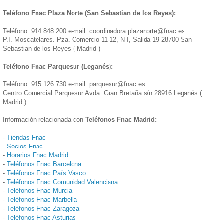
Teléfono Fnac Plaza Norte (San Sebastian de los Reyes):
Teléfono: 914 848 200 e-mail: coordinadora.plazanorte@fnac.es
P.I. Moscatelares. Pza. Comercio 11-12, N I, Salida 19 28700 San
Sebastian de los Reyes ( Madrid )
Teléfono Fnac Parquesur (Leganés):
Teléfono: 915 126 730 e-mail: parquesur@fnac.es
Centro Comercial Parquesur Avda. Gran Bretaña s/n 28916 Leganés (
Madrid )
Información relacionada con
Teléfonos Fnac Madrid:
-
Tiendas Fnac
-
Socios Fnac
-
Horarios Fnac Madrid
-
Teléfonos Fnac Barcelona
-
Teléfonos Fnac País Vasco
-
Teléfonos Fnac Comunidad Valenciana
-
Teléfonos Fnac Murcia
-
Teléfonos Fnac Marbella
-
Teléfonos Fnac Zaragoza
-
Teléfonos Fnac Asturias