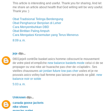
This article is interesting and useful. Thank you for sharing. And let
me share an article about health that God willing will be very useful.
Thank you :)
Obat Tradisional Telinga Berdengung
Obat Penghancur Benjolan di Leher
Cara Menyembuhkan DBD
Obat Bintitan Paling Ampuh
Cara Mengatasi Kesemutan yang Terus Menerus
8:09 a. m.
jeje
dijo...
0801jejeIl contrôle basket asics homme cdiscount le mouvement
de votre pied et empêche
new balance baskets mode
celui-ci de se
propager ou vrai nike air huarache pas cher de «s'aplatir». Ses
vieilles chaussures
air jordan future low pas cher
usées et je ne
pouvais asics volley ball femme pas laisser ses pieds se gâté.
new
balance noir or solde
5:03 a. m.
Unknown
dijo...
canada goose jackets
nike shoes
moncler outlet