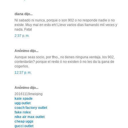
diana dijo...
Ni sabado ni nunca, porque o son 902 o no responde nadie o no
existe. Muy mal en esto eh! Llevo varios dias llamando mil veces y
nada. Fatal
2:37 p. m.
Anónimo dijo...
Aunque seas socio, por tfno., no tienes ninguna ventaja. los 902,
contestarán? porque el resto ó no existen ó no les da la gana de
cogerlos.
12:37 p. m.
Anónimo dijo...
20161119meiqing
kate spade
ugg outlet
coach factory outlet
fake rolex
nike air max outlet
cheap uggs
gucci outlet