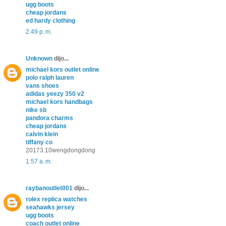
ugg boots
cheap jordans
ed hardy clothing
2:49 p. m.
Unknown
dijo...
michael kors outlet online
polo ralph lauren
vans shoes
adidas yeezy 350 v2
michael kors handbags
nike sb
pandora charms
cheap jordans
calvin klein
tiffany co
20173.10wengdongdong
1:57 a. m.
raybanoutlet001
dijo...
rolex replica watches
seahawks jersey
ugg boots
coach outlet online