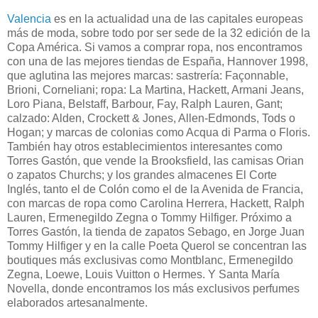
Valencia
es en la actualidad una de las capitales europeas
más de moda, sobre todo por ser sede de la 32 edición de la
Copa América. Si vamos a comprar ropa, nos encontramos
con una de las mejores tiendas de España, Hannover 1998,
que aglutina las mejores marcas: sastrería: Façonnable,
Brioni, Corneliani; ropa: La Martina, Hackett, Armani Jeans,
Loro Piana, Belstaff, Barbour, Fay, Ralph Lauren, Gant;
calzado: Alden, Crockett & Jones, Allen-Edmonds, Tods o
Hogan; y marcas de colonias como Acqua di Parma o Floris.
También hay otros establecimientos interesantes como
Torres Gastón, que vende la Brooksfield, las camisas Orian
o zapatos Churchs; y los grandes almacenes El Corte
Inglés, tanto el de Colón como el de la Avenida de Francia,
con marcas de ropa como Carolina Herrera, Hackett, Ralph
Lauren, Ermenegildo Zegna o Tommy Hilfiger. Próximo a
Torres Gastón, la tienda de zapatos Sebago, en Jorge Juan
Tommy Hilfiger y en la calle Poeta Querol se concentran las
boutiques más exclusivas como Montblanc, Ermenegildo
Zegna, Loewe, Louis Vuitton o Hermes. Y Santa María
Novella, donde encontramos los más exclusivos perfumes
elaborados artesanalmente.