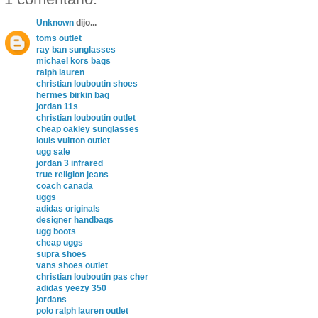
Unknown
dijo...
toms outlet
ray ban sunglasses
michael kors bags
ralph lauren
christian louboutin shoes
hermes birkin bag
jordan 11s
christian louboutin outlet
cheap oakley sunglasses
louis vuitton outlet
ugg sale
jordan 3 infrared
true religion jeans
coach canada
uggs
adidas originals
designer handbags
ugg boots
cheap uggs
supra shoes
vans shoes outlet
christian louboutin pas cher
adidas yeezy 350
jordans
polo ralph lauren outlet