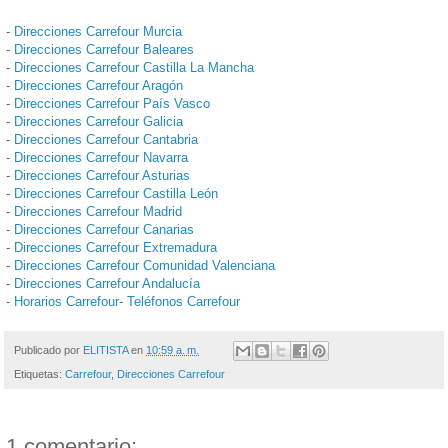
-
Direcciones Carrefour Murcia
-
Direcciones Carrefour Baleares
-
Direcciones Carrefour Castilla La Mancha
-
Direcciones Carrefour Aragón
-
Direcciones Carrefour País Vasco
-
Direcciones Carrefour Galicia
-
Direcciones Carrefour Cantabria
-
Direcciones Carrefour Navarra
-
Direcciones Carrefour Asturias
-
Direcciones Carrefour Castilla León
-
Direcciones Carrefour Madrid
-
Direcciones Carrefour Canarias
-
Direcciones Carrefour Extremadura
-
Direcciones Carrefour Comunidad Valenciana
-
Direcciones Carrefour Andalucía
-
Horarios Carrefour
-
Teléfonos Carrefour
Publicado por
ELITISTA
en
10:59 a. m.
Etiquetas:
Carrefour
,
Direcciones Carrefour
1 comentario: