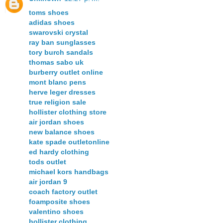
toms shoes
adidas shoes
swarovski crystal
ray ban sunglasses
tory burch sandals
thomas sabo uk
burberry outlet online
mont blanc pens
herve leger dresses
true religion sale
hollister clothing store
air jordan shoes
new balance shoes
kate spade outletonline
ed hardy clothing
tods outlet
michael kors handbags
air jordan 9
coach factory outlet
foamposite shoes
valentino shoes
hollister clothing