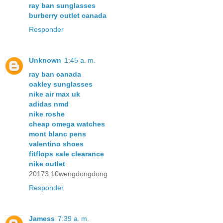
ray ban sunglasses
burberry outlet canada
Responder
Unknown
1:45 a. m.
ray ban canada
oakley sunglasses
nike air max uk
adidas nmd
nike roshe
cheap omega watches
mont blanc pens
valentino shoes
fitflops sale clearance
nike outlet
20173.10wengdongdong
Responder
Jamess
7:39 a. m.