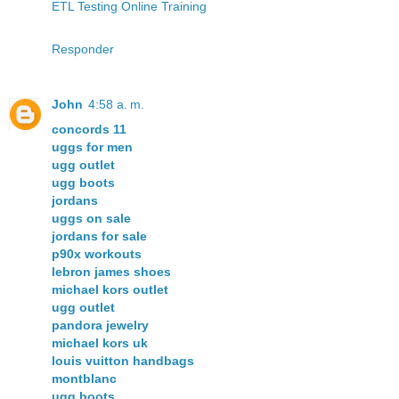
ETL Testing Online Training
Responder
John
4:58 a. m.
concords 11
uggs for men
ugg outlet
ugg boots
jordans
uggs on sale
jordans for sale
p90x workouts
lebron james shoes
michael kors outlet
ugg outlet
pandora jewelry
michael kors uk
louis vuitton handbags
montblanc
ugg boots