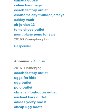
canada goose
celine handbags
coach factory outlet
oklahoma city thunder jerseys
oakley vault
air jordan 13
toms shoes outlet
mont blanc pens for sale
20169.2wengdongdong
Responder
Anónimo
2:46 p. m.
20161119meiqing
coach factory outlet
uggs for kids
ugg outlet
polo outlet
christian louboutin outlet
michael kors outlet
adidas yeezy boost
cheap ugg boots