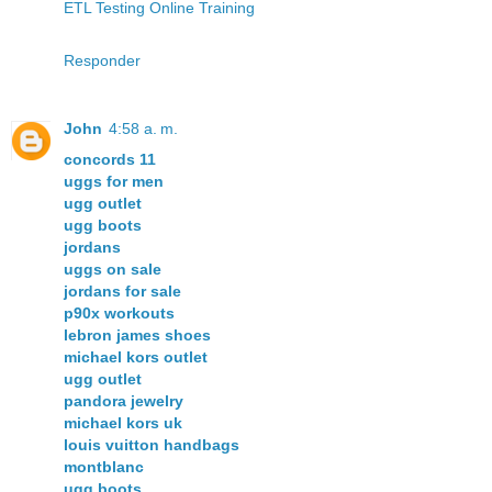
ETL Testing Online Training
Responder
John
4:58 a. m.
concords 11
uggs for men
ugg outlet
ugg boots
jordans
uggs on sale
jordans for sale
p90x workouts
lebron james shoes
michael kors outlet
ugg outlet
pandora jewelry
michael kors uk
louis vuitton handbags
montblanc
ugg boots