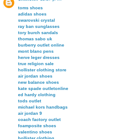
toms shoes
adidas shoes
swarovski crystal
ray ban sunglasses
tory burch sandals
thomas sabo uk
burberry outlet online
mont blanc pens
herve leger dresses
true religion sale
hollister clothing store
air jordan shoes
new balance shoes
kate spade outletonline
ed hardy clothing
tods outlet
michael kors handbags
air jordan 9
coach factory outlet
foamposite shoes
valentino shoes
hollister clothing