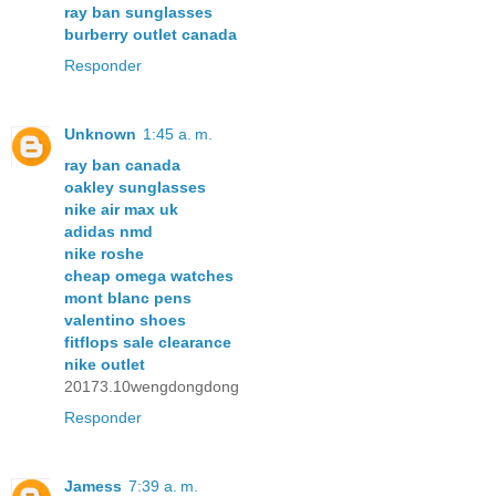
ray ban sunglasses
burberry outlet canada
Responder
Unknown
1:45 a. m.
ray ban canada
oakley sunglasses
nike air max uk
adidas nmd
nike roshe
cheap omega watches
mont blanc pens
valentino shoes
fitflops sale clearance
nike outlet
20173.10wengdongdong
Responder
Jamess
7:39 a. m.