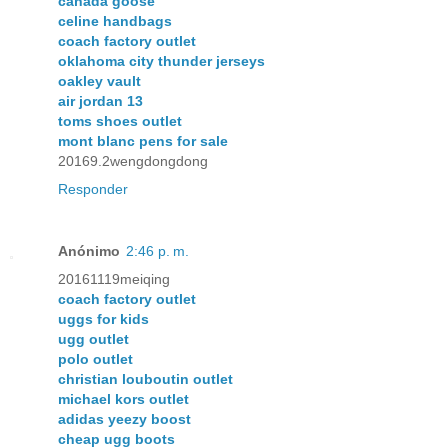
canada goose
celine handbags
coach factory outlet
oklahoma city thunder jerseys
oakley vault
air jordan 13
toms shoes outlet
mont blanc pens for sale
20169.2wengdongdong
Responder
Anónimo
2:46 p. m.
20161119meiqing
coach factory outlet
uggs for kids
ugg outlet
polo outlet
christian louboutin outlet
michael kors outlet
adidas yeezy boost
cheap ugg boots