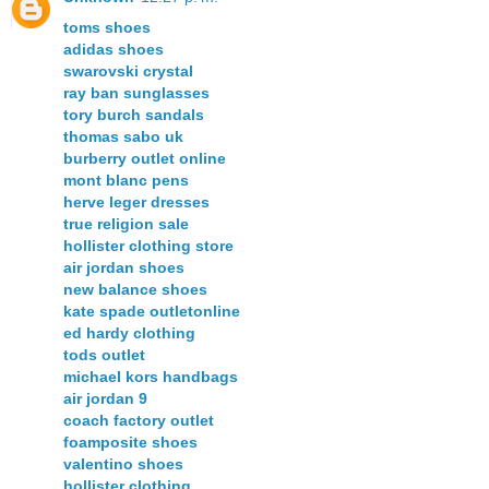
toms shoes
adidas shoes
swarovski crystal
ray ban sunglasses
tory burch sandals
thomas sabo uk
burberry outlet online
mont blanc pens
herve leger dresses
true religion sale
hollister clothing store
air jordan shoes
new balance shoes
kate spade outletonline
ed hardy clothing
tods outlet
michael kors handbags
air jordan 9
coach factory outlet
foamposite shoes
valentino shoes
hollister clothing