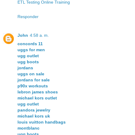
ETL Testing Online Training
Responder
John
4:58 a. m.
concords 11
uggs for men
ugg outlet
ugg boots
jordans
uggs on sale
jordans for sale
p90x workouts
lebron james shoes
michael kors outlet
ugg outlet
pandora jewelry
michael kors uk
louis vuitton handbags
montblanc
ugg boots