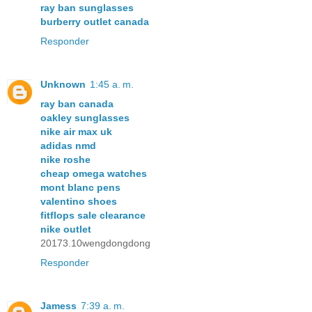
ray ban sunglasses
burberry outlet canada
Responder
Unknown
1:45 a. m.
ray ban canada
oakley sunglasses
nike air max uk
adidas nmd
nike roshe
cheap omega watches
mont blanc pens
valentino shoes
fitflops sale clearance
nike outlet
20173.10wengdongdong
Responder
Jamess
7:39 a. m.