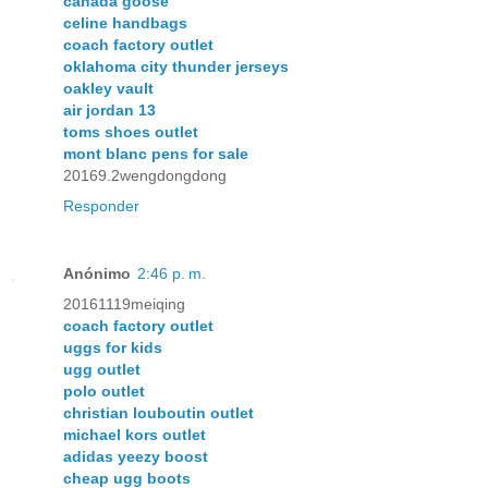
canada goose
celine handbags
coach factory outlet
oklahoma city thunder jerseys
oakley vault
air jordan 13
toms shoes outlet
mont blanc pens for sale
20169.2wengdongdong
Responder
Anónimo
2:46 p. m.
20161119meiqing
coach factory outlet
uggs for kids
ugg outlet
polo outlet
christian louboutin outlet
michael kors outlet
adidas yeezy boost
cheap ugg boots